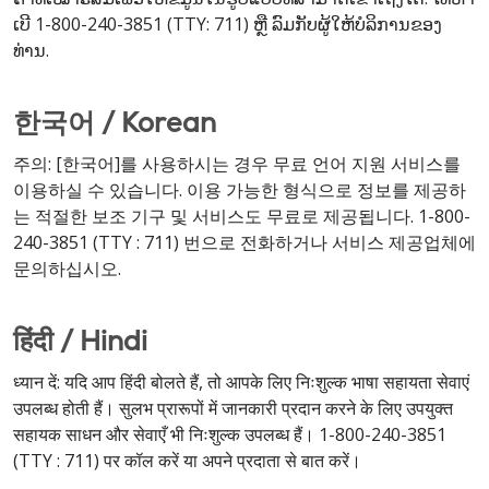
ເບີ 1-800-240-3851 (TTY: 711) ຫຼື ລົມກັບຜູ້ໃຫ້ບໍລິການຂອງ
ທ່ານ.
한국어 / Korean
주의: [한국어]를 사용하시는 경우 무료 언어 지원 서비스를
이용하실 수 있습니다. 이용 가능한 형식으로 정보를 제공하
는 적절한 보조 기구 및 서비스도 무료로 제공됩니다. 1-800-
240-3851 (TTY : 711) 번으로 전화하거나 서비스 제공업체에
문의하십시오.
हिंदी / Hindi
ध्यान दें: यदि आप हिंदी बोलते हैं, तो आपके लिए निःशुल्क भाषा सहायता सेवाएं
उपलब्ध होती हैं। सुलभ प्रारूपों में जानकारी प्रदान करने के लिए उपयुक्त
सहायक साधन और सेवाएँ भी निःशुल्क उपलब्ध हैं। 1-800-240-3851
(TTY : 711) पर कॉल करें या अपने प्रदाता से बात करें।