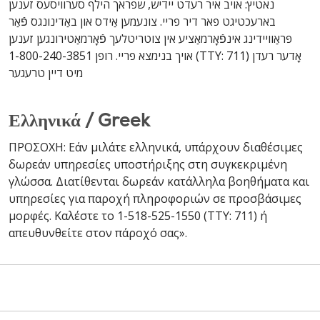
נאטיץ: אויב איר רעדט יידיש, שפראך הילף סערוויסעס זענען
בארעכטיגט פאר דיר פריי. צונעמען אַידס און באַדינונגס פֿאַר
פּראַוויידינג אינפֿאָרמאַציע אין צוטריטלעך פֿאָרמאַטירונגען זענען
אויך בנימצא פריי. רופן 1-800-240-3851 (TTY: 711) אָדער רעדן
מיט דיין טרעגער
Ελληνικά / Greek
ΠΡΟΣΟΧΗ: Εάν μιλάτε ελληνικά, υπάρχουν διαθέσιμες
δωρεάν υπηρεσίες υποστήριξης στη συγκεκριμένη
γλώσσα. Διατίθενται δωρεάν κατάλληλα βοηθήματα και
υπηρεσίες για παροχή πληροφοριών σε προσβάσιμες
μορφές. Καλέστε το 1-518-525-1550 (TTY: 711) ή
απευθυνθείτε στον πάροχό σας».