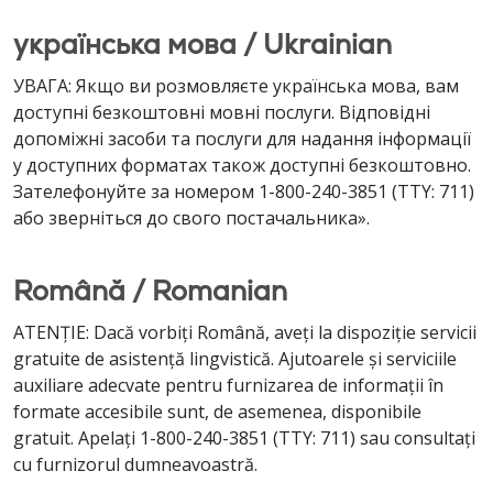
українська мова / Ukrainian
УВАГА: Якщо ви розмовляєте українська мова, вам
доступні безкоштовні мовні послуги. Відповідні
допоміжні засоби та послуги для надання інформації
у доступних форматах також доступні безкоштовно.
Зателефонуйте за номером 1-800-240-3851 (TTY: 711)
або зверніться до свого постачальника».
Română / Romanian
ATENȚIE: Dacă vorbiți Română, aveți la dispoziție servicii
gratuite de asistență lingvistică. Ajutoarele și serviciile
auxiliare adecvate pentru furnizarea de informații în
formate accesibile sunt, de asemenea, disponibile
gratuit. Apelați 1-800-240-3851 (TTY: 711) sau consultați
cu furnizorul dumneavoastră.