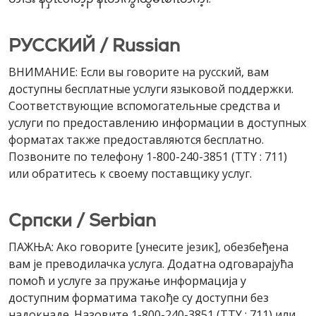
РУССКИЙ / Russian
ВНИМАНИЕ: Если вы говорите на русский, вам
доступны бесплатные услуги языковой поддержки.
Соответствующие вспомогательные средства и
услуги по предоставлению информации в доступных
форматах также предоставляются бесплатно.
Позвоните по телефону 1-800-240-3851 (TTY : 711)
или обратитесь к своему поставщику услуг.
Cрпски / Serbian
ПАЖЊА: Ако говорите [унесите језик], обезбеђена
вам је преводилачка услуга. Додатна одговарајућа
помоћ и услуге за пружање информација у
доступним форматима такође су доступни без
надокнаде. Назовите 1-800-240-3851 (TTY : 711) или