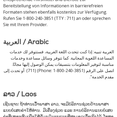
Bereitstellung von Informationen in barrierefreien
Formaten stehen ebenfalls kostenlos zur Verfügung.
Rufen Sie 1-800-240-3851 (TTY : 711) an oder sprechen
Sie mit Ihrem Provider.
العربية / Arabic
العربية تنبيه: إذا كنت تتحدث اللغة العربية، فستتوفر لك خدمات
المساعدة اللغوية المجانية. كما تتوفر وسائل مساعدة وخدمات
مناسبة لتوفير المعلومات بتنسيقات يمكن الوصول إليها مجانًا.
اتصل على الرقم (Phone: 1-800-240-3851) (711) أو تحدث إلى
مقدم الخدمة".
ລາວ / Laos
ເຊີນຊາບ: ຖ້າທ່ານເວົ້າພາສາ ລາວ, ຈະມີບໍລິການຊ່ວຍດ້ານພາສາ
ແບບບໍ່ເສຍຄ່າໃຫ້ທ່ານ. ມີເຄື່ອງຊ່ວຍ ແລະ ການບໍລິການແບບບໍ່ເສຍ
ຄ່າທີ່ເໝາະສົມເພື່ອໃຫ້ຂໍ້ມູນໃນຮູບແບບທີ່ສາມາດເຂົ້າເຖິງໄດ້. ໂທຫາ