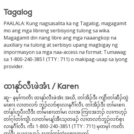
Tagalog
PAALALA: Kung nagsasalita ka ng Tagalog, magagamit
mo ang mga libreng serbisyong tulong sa wika.
Magagamit din nang libre ang mga naaangkop na
auxiliary na tulong at serbisyo upang magbigay ng
impormasyon sa mga naa-access na format. Tumawag
sa 1-800-240-3851 (TTY : 711) o makipag-usap sa iyong
provider.
ထၢနုာ်လီၤဖဲအံၤ / Karen
ဆူ− နမ့ၢ်ကတိၤ ထၢနုာ်လီၤဖဲအံၤ အဃိ, တၢ်အိၣ်ဒီး ကျိာ်တၢ်ဆီၣ်ထွဲ
မၤစၢၤ လၢတလၢာ် ဘူၣ်လၢာ်စ့ၤလၢနဂီၢ်လီၤ. တၢ်အိၣ်ဒီး တၢ်မၤစၢၤ
တၢ်နၢ်ဟူပီးလီဒီး တၢ်မၤစၢၤတၢ်မၤ လၢအ ကြၢးအဘၣ် လၢကဟ့ၣ်
တၢ်ဂ့ၢ်တၢ်ကျိၤ လၢတၢ်မၤန့ၢ်အီၤသ့တဖၣ် လၢတလၢာ်ဘူၣ်လၢာ်စ့ၤ
လၢနဂီၢ်လီၤ. ကိး 1-800-240-3851 (TTY : 711) မ့တမ့ၢ် ကတိၤ
တၢ်ဒီး နပှၤလၢဟ့ၣ် နၤတၢ်ကွၢ်ထွဲမၤစၢၤတက့ၢ်.