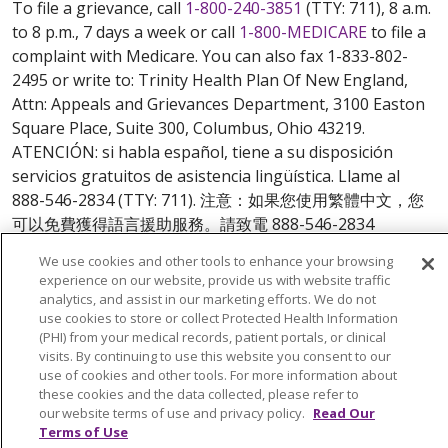
To file a grievance, call
1-800-240-3851
(TTY: 711), 8 a.m.
to 8 p.m., 7 days a week or call
1-800-MEDICARE
to file a
complaint with Medicare. You can also fax 1-833-802-
2495 or write to: Trinity Health Plan Of New England,
Attn: Appeals and Grievances Department, 3100 Easton
Square Place, Suite 300, Columbus, Ohio 43219.
ATENCIÓN: si habla español, tiene a su disposición
servicios gratuitos de asistencia lingüística. Llame al
888-546-2834 (TTY: 711). 注意：如果您使用繁體中文，您
可以免費獲得語言援助服務。請致電 888-546-2834
(TTY:711).
We use cookies and other tools to enhance your browsing
experience on our website, provide us with website traffic
© 2026 Trinity Health Plan Of New England. All rights
analytics, and assist in our marketing efforts. We do not
reserved.
use cookies to store or collect Protected Health Information
(PHI) from your medical records, patient portals, or clinical
Y0164_WEBCT_M_2024
visits. By continuing to use this website you consent to our
use of cookies and other tools. For more information about
these cookies and the data collected, please refer to
our website terms of use and privacy policy.
Read Our
Terms of Use