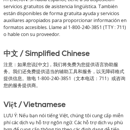
servicios gratuitos de asistencia lingüística. También
están disponibles de forma gratuita ayuda y servicios
auxiliares apropiados para proporcionar información en
formatos accesibles. Llame al 1-800-240-3851 (TTY : 711)
o hable con su proveedor.
中文 / Simplified Chinese
注意：如果您说[中文]，我们将免费为您提供语言协助服
务。我们还免费提供适当的辅助工具和服务，以无障碍格式
提供信息。致电 1-800-240-3851（文本电话：711）或咨询
您的服务提供商。
Việt / Vietnamese
LƯU Ý: Nếu bạn nói tiếng Việt, chúng tôi cung cấp miễn
phí các dịch vụ hỗ trợ ngôn ngữ. Các hỗ trợ dịch vụ phù
hợp để cung cấp thông tin theo các định dạng dễ tiếp