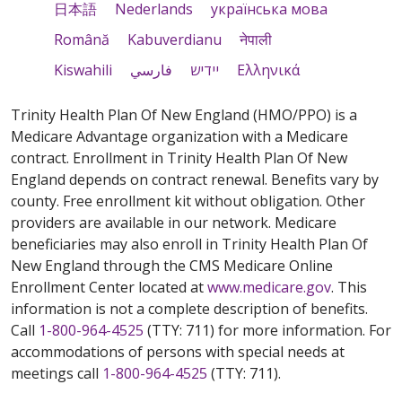
日本語
Nederlands
українська мова
Română
Kabuverdianu
नेपाली
Kiswahili
فارسي
יידיש
Ελληνικά
Trinity Health Plan Of New England (HMO/PPO) is a
Medicare Advantage organization with a Medicare
contract. Enrollment in Trinity Health Plan Of New
England depends on contract renewal. Benefits vary by
county. Free enrollment kit without obligation. Other
providers are available in our network. Medicare
beneficiaries may also enroll in Trinity Health Plan Of
New England through the CMS Medicare Online
Enrollment Center located at
www.medicare.gov
. This
information is not a complete description of benefits.
Call
1-800-964-4525
(TTY: 711) for more information. For
accommodations of persons with special needs at
meetings call
1-800-964-4525
(TTY: 711).