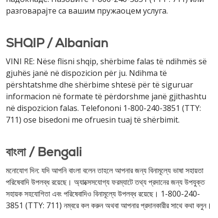
разговарајте са вашим пружаоцем услуга.
SHQIP / Albanian
VINI RE: Nëse flisni shqip, shërbime falas të ndihmës së
gjuhës janë në dispozicion për ju. Ndihma të
përshtatshme dhe shërbime shtesë për të siguruar
informacion në formate të përdorshme janë gjithashtu
në dispozicion falas. Telefononi 1-800-240-3851 (TTY:
711) ose bisedoni me ofruesin tuaj të shërbimit.
বাংলা / Bengali
মনোযোগ দিন: যদি আপনি বাংলা বলেন তাহলে আপনার জন্য বিনামূল্যে ভাষা সহায়তা
পরিষেবাদি উপলব্ধ রয়েছে। অ্যাক্সেসযোগ্য ফরম্যাটে তথ্য প্রদানের জন্য উপযুক্ত
সহায়ক সহযোগিতা এবং পরিষেবাদিও বিনামূল্যে উপলব্ধ রয়েছে। 1-800-240-
3851 (TTY: 711) নম্বরে কল করুন অথবা আপনার প্রদানকারীর সাথে কথা বলুন।