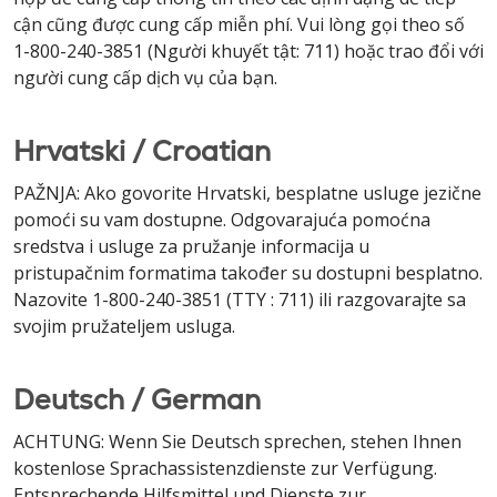
cận cũng được cung cấp miễn phí. Vui lòng gọi theo số
1-800-240-3851 (Người khuyết tật: 711) hoặc trao đổi với
người cung cấp dịch vụ của bạn.
Hrvatski / Croatian
PAŽNJA: Ako govorite Hrvatski, besplatne usluge jezične
pomoći su vam dostupne. Odgovarajuća pomoćna
sredstva i usluge za pružanje informacija u
pristupačnim formatima također su dostupni besplatno.
Nazovite 1-800-240-3851 (TTY : 711) ili razgovarajte sa
svojim pružateljem usluga.
Deutsch / German
ACHTUNG: Wenn Sie Deutsch sprechen, stehen Ihnen
kostenlose Sprachassistenzdienste zur Verfügung.
Entsprechende Hilfsmittel und Dienste zur