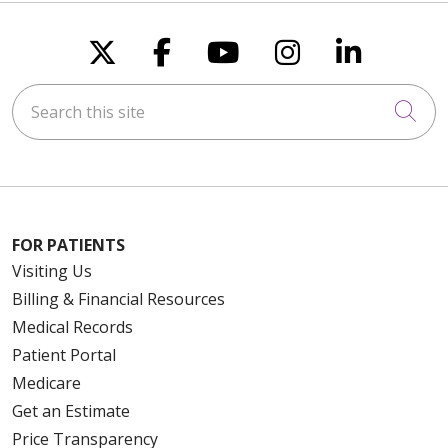
Follow us on X
Follow us on Faceboo
Follow us on You
Follow us on
Follow u
Search this site
Cli
FOR PATIENTS
Visiting Us
Billing & Financial Resources
Medical Records
Patient Portal
Medicare
Get an Estimate
Price Transparency