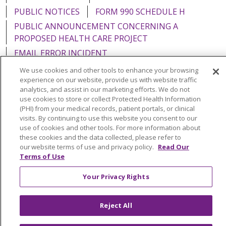
PUBLIC NOTICES
FORM 990 SCHEDULE H
PUBLIC ANNOUNCEMENT CONCERNING A
PROPOSED HEALTH CARE PROJECT
EMAIL ERROR INCIDENT
We use cookies and other tools to enhance your browsing
experience on our website, provide us with website traffic
analytics, and assist in our marketing efforts. We do not
use cookies to store or collect Protected Health Information
Language Assistance:
English
Español
Italiano
(PHI) from your medical records, patient portals, or clinical
visits. By continuing to use this website you consent to our
POLSKI
Português do Brasil
中文
Tagalog
use of cookies and other tools. For more information about
Tiếng Việt
Français
한국어
عربى
РУССКИЙ
these cookies and the data collected, please refer to
our website terms of use and privacy policy.
Read Our
Kabuverdianu
SHQIP
हिंदी
ગુજરાતી
ភាសាខ្មែរ
Terms of Use
Ελληνικά
Your Privacy Rights
Reject All