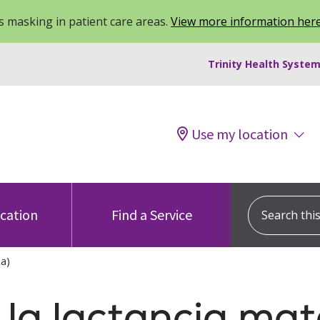
 masking in patient care areas.
View more information her
Trinity Health System
Use my location
Search this s
ocation
Find a Service
ea)
la lactancia mat