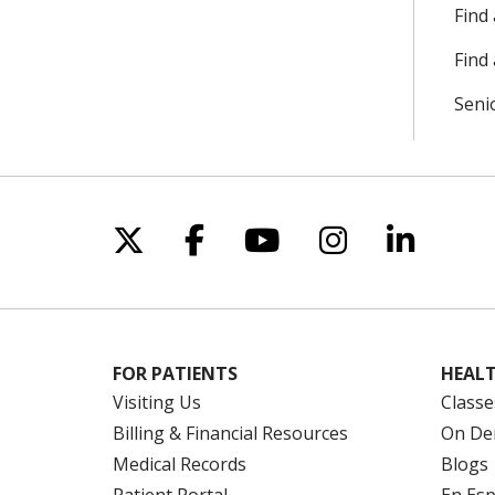
Find
Find 
Seni
Follow us on X
Follow us on Facebo
Follow us on Yo
Follow us o
Follow 
FOR PATIENTS
HEALT
Visiting Us
Classe
Billing & Financial Resources
On De
Medical Records
Blogs
Patient Portal
En Es