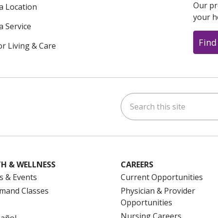
Our pr
 a Location
your h
a Service
Find
or Living & Care
Search this site
ok
uTube
n Instagram
us on LinkedIn
H & WELLNESS
CAREERS
s & Events
Current Opportunities
mand Classes
Physician & Provider
Opportunities
Nursing Careers
pañol