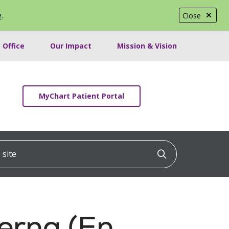
e
.
Close
 Office
Our Impact
Mission & Vision
MyChart Patient Portal
ite
Click to searc
erna (En