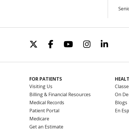
Seni
Follow us on X
Follow us on Facebo
Follow us on Yo
Follow us o
Follow 
FOR PATIENTS
HEALT
Visiting Us
Classe
Billing & Financial Resources
On De
Medical Records
Blogs
Patient Portal
En Es
Medicare
Get an Estimate