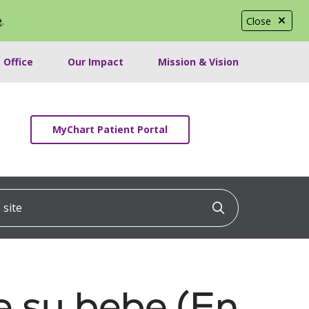
e
.
Close
 Office
Our Impact
Mission & Vision
MyChart Patient Portal
ite
Click to searc
e su bebe (En