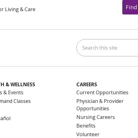
Find
or Living & Care
Search this site
ok
uTube
n Instagram
us on LinkedIn
H & WELLNESS
CAREERS
s & Events
Current Opportunities
mand Classes
Physician & Provider
Opportunities
Nursing Careers
pañol
Benefits
Volunteer